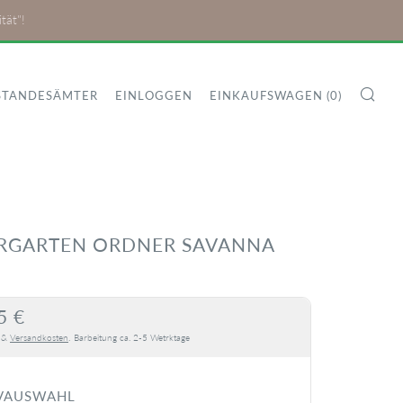
tät"!
SU
STANDESÄMTER
EINLOGGEN
EINKAUFSWAGEN (
0
)
RGARTEN ORDNER SAVANNA
MALER
5 €
S
. &
Versandkosten
.
Barbeitung ca. 2-5 Wetrktage
VAUSWAHL