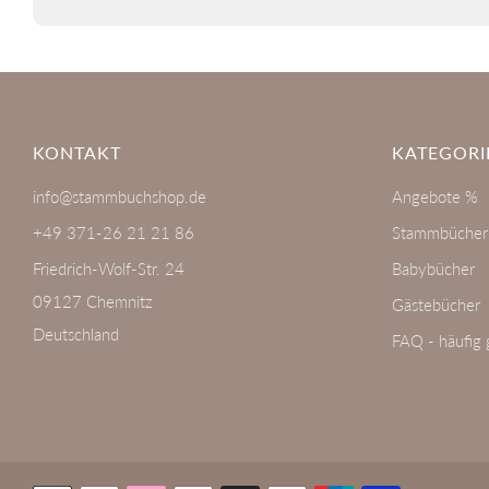
KONTAKT
KATEGORI
info@stammbuchshop.de
Angebote %
+49 371-26 21 21 86
Stammbücher
Friedrich-Wolf-Str. 24
Babybücher
09127 Chemnitz
Gästebücher
Deutschland
FAQ - häufig 