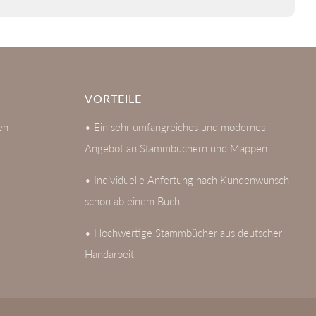
VORTEILE
en
• Ein sehr umfangreiches und modernes
Angebot an Stammbüchern und Mappen.
• Individuelle Anfertung nach Kundenwunsch
schon ab einem Buch
• Hochwertige Stammbücher aus deutscher
Handarbeit