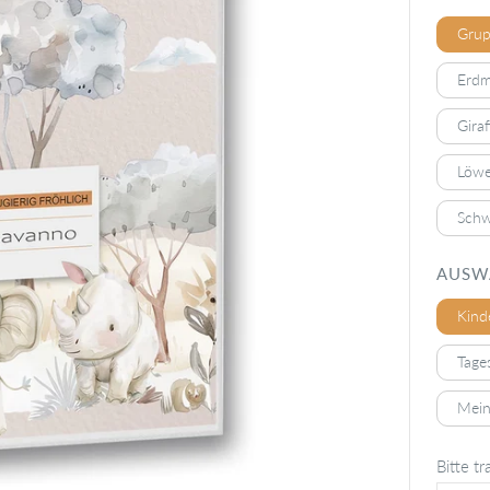
Gru
Erd
Giraf
Löw
Schw
AUSW
Kind
Tage
Mein
Bitte tr