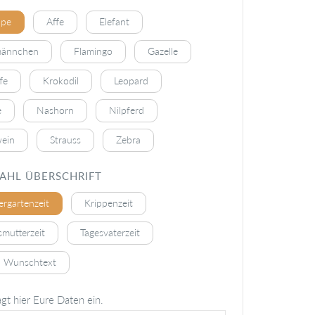
ppe
Affe
Elefant
männchen
Flamingo
Gazelle
fe
Krokodil
Leopard
e
Nashorn
Nilpferd
ein
Strauss
Zebra
AHL ÜBERSCHRIFT
ergartenzeit
Krippenzeit
smutterzeit
Tagesvaterzeit
 Wunschtext
agt hier Eure Daten ein.