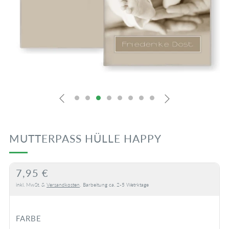
MUTTERPASS HÜLLE HAPPY
NORMALER
7,95 €
PREIS
inkl. MwSt. &
Versandkosten
.
Barbeitung ca. 2-5 Wetrktage
FARBE