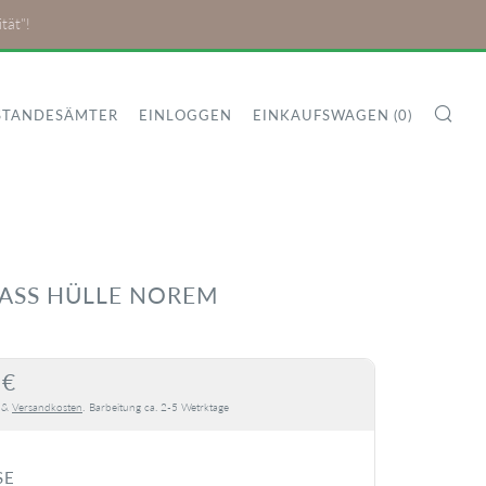
tät"!
SU
STANDESÄMTER
EINLOGGEN
EINKAUFSWAGEN (
0
)
PASS HÜLLE NOREM
MALER
 €
S
. &
Versandkosten
.
Barbeitung ca. 2-5 Wetrktage
SE