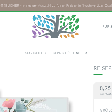
MBÜCHER - in riesiger Auswahl zu fairen Preisen in "hochwertiger Quali
FÜR 
STARTSEITE
REISEPASS HÜLLE NOREM
REISE
NOR
8,95
PREI
inkl. MwSt
GRÖS