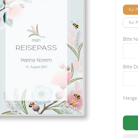
für 
für 
Bitte N
Bitte D
Menge